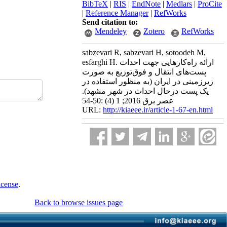
BibTeX
|
RIS
|
EndNote
|
Medlars
|
ProCite
|
Reference Manager
|
RefWorks
Send citation to:
Mendeley
Zotero
RefWorks
sabzevari R, sabzevari H, sotoodeh M,
esfarghi H. ارائه راه‌کارهایی جهت احداث
پست‌های انتقال و فوق‌‌توزیع به صورت
زیرزمینی در ایران (به منظور استفاده در
یک پست درحال احداث در شهر مشهد).
عصر برق 2016; 1 (4) :50-54
URL:
http://kiaeee.ir/article-1-67-en.html
icense
.
Back to browse issues page