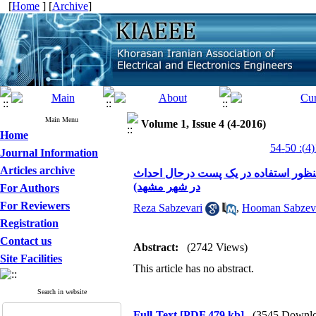
[
Home
] [
Archive
]
Main Menu
Volume 1, Issue 4 (4-2016)
Home
Journal Information
Articles archive
 منظور استفاده در یک پست درحال احداث
در شهر مشهد)
For Authors
For Reviewers
Reza Sabzevari
,
Hooman Sabzev
Registration
Contact us
Abstract:
(2742 Views)
Site Facilities
This article has no abstract.
Search in website
Full-Text
[PDF 479 kb]
(3545 Downlo