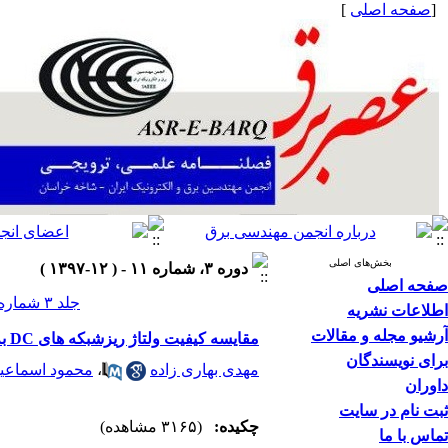
[
صفحه اصلی
]
بخش‌های اصلی
دوره ۳، شماره ۱۱ - ( ۱۲-۱۳۹۷ )
صفحه اصلی
جلد ۳ شماره ۱۱ صفحات ۲۲-۱۸
اطلاعات نشریه
آرشیو مجله و مقالات
مقایسه کیفیت ولتاژ ریزشبکه های DC به ازای دو رویکرد کنترل ثانویه متمرکز و توزیع شده
برای نویسندگان
مهدی بهاری زاده
،
محمود اسماعی
داوران
ثبت نام در سایت
چکیده:
(۳۱۶۵ مشاهده)
تماس با ما