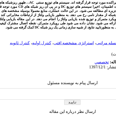
پراکنده مورد توجه قرار گرفته اند. سیستم های توزیع سنتی
AC
، ، ظهور ریزشبکه ها
راستای کاهش هزینه ها و تلفات و افزایش قابلیت اطم
های DC در حالت عملکرد جزیره ای مطالعه می شود. در این حالت عملکرد، منابع معمولا بوسیله مشخصه
بکه از مقدار نامی رخ می دهد. به منظور بازیابی ولتاژ از ارتباطات مخابراتی کند
رد متمرکز و توزیع شده بازیابی ولتاژ را انجام می دهد. در این مقاله بازیابی ولتا
 ارائه می شود. نشان داده می شود طی رویکرد متمرکز، نقطه اتصال مشترک کیفیت
ه منظورتایید نتایج، از شبیه سازی زمانی یک ریز شبکه DC
کمک گرفته می شود.
سله مراتبی
،
استراتژی مشخصه افتی
،
کنترل اولیه
،
کنترل ثانویه
له:
تخصصي
ارسال پیام به نویسنده مسئول
ارسال نظر درباره این مقاله