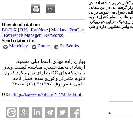
ی
AC
را در پی داشته اند. در
ینان، اخیرا سیستم های توزیع DC و در پی آن ریز شبکه های D‏C مورد توجه قرار گرفته اند. در این مقاله،
 های افتی کنترل می شوند. در پی
 در قالب سطح کنترل ثانویه
ژ ریزشبکه طیاین دو رویکرد
Download citation:
 ولتاژ مطلوبی دارد و طی
BibTeX
|
RIS
|
EndNote
|
Medlars
|
ProCite
|
Reference Manager
|
RefWorks
Send citation to:
Mendeley
Zotero
RefWorks
بهاری زاده مهدی، اسماعیلی محمود،
ارشادی محمد حسین. مقایسه کیفیت ولتاژ
ریزشبکه های DC به ازای دو رویکرد کنترل
ثانویه متمرکز و توزیع شده. فصل نامه
علمی عصر برق. ۱۳۹۷; ۳ (۱۱) :۱۸-۲۲
URL:
http://kiaeee.ir/article-۱-۱۹۲-fa.html