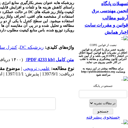
ریزشبکه هابه عنوان بستر بکارگیری منابع انرژی 
تسهیلات پایگاه
انجمن مهندسی برق
کیفیت ولتاژ ریز شبکه 
استفاده از مشخصه های افتی، انحراف ولتاژ ریزش
آرشیو مطالب
استفاده میشود. این سطح کنترل با یکی از دو رویک
قوانین و مقررات سایت
مطالعه و تحلیل شده و در پی آن مقایسه آن ها
رویکرد توزیع شده، باس منابع کیفیت مطلوب دارد. ب
اخبار همایش
تبعیت از قوانین COPE
واژه‌های کلیدی:
ریزشبکه DC
،
کنترل سل
نشریه عصر برق با احترام به قوانین
اخلاق در نشریات تابع قوانین کمیتۀ اخلاق
در انتشار (COPE) می باشد و از آیین نامه
متن کامل
[PDF 4233 kb]
(۱۴۰۰ دریافت)
اجرایی قانون پیشگیری و مقابله با تقلب
در آثار علمی پیروی می نماید.
نوع مطالعه:
علمی- ترویجی
|
موضوع مقا
برای مطالعه بیشتر در این زمینه به
وبسایت http://publicationet
hics.org
دریافت: 1397/9/1 | پذیرش: 1397/11/1 | انتشار: 1397/12/1
مراجعه شود
جستجو در پایگاه
جستجوی پیشرفته