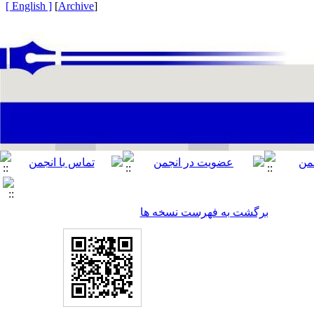
[ English ]
]
Archive
[
برگشت به فهرست نسخه ها