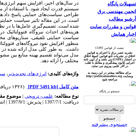
در سال‌های اخیر، افزایش سهم انرژی‌های 
تسهیلات پایگاه
سیستم قدرت ایجاد شود. با استفاده از مد
انجمن مهندسی برق
طراحی سیاست‌های حمایتی پاسخ داد.هدف
آرشیو مطالب
است. در این مقاله تاثیر سیاست حمایتی
شده است. تصمیم‌گیری عامل‌ها با در ن
قوانین و مقررات سایت
هزینه‌های احداث نیروگاه فتوولتائیک د
اخبار همایش
سیاست حمایتی تلفیقی، سناریو‌های مخت
منظور افزایش نفوذ نیروگاه‌های فتوولتا
تبعیت از قوانین COPE
داشت. به طور کلی مدل ارائه شده در ای
نشریه عصر برق با احترام به قوانین
مدل می‌تواند تقسیم بهینه منابع بین مش
اخلاق در نشریات تابع قوانین کمیتۀ اخلاق
در انتشار (COPE) می باشد و از آیین نامه
مختلف را ارائه دهد.
اجرایی قانون پیشگیری و مقابله با تقلب
در آثار علمی پیروی می نماید.
برای مطالعه بیشتر در این زمینه به
واژه‌های کلیدی:
انرژی‌های تجدید‌پذیر
،
سیا
وبسایت http://publicationet
hics.org
مراجعه شود
متن کامل
[PDF 5491 kb]
(۱۳۲۶ دریافت)
جستجو در پایگاه
نوع مطالعه:
علمی- ترویجی
|
موضوع مقا
دریافت: 1397/7/1 | پذیرش: 1397/9/1 | انتشار: 1397/9/30
جستجوی پیشرفته