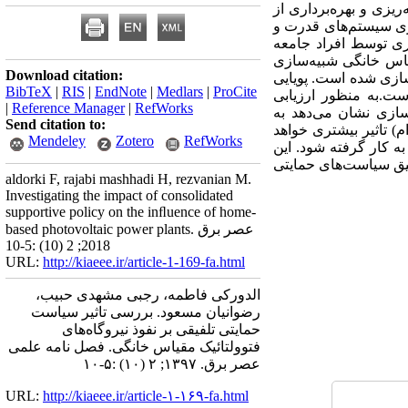
ریزی و بهره‌برداری از
ریزی سیستم‌های قدرت و
ری توسط افراد جامعه
قیاس خانگی شبیه‌سازی
Download citation:
ازی شده است. پویایی
BibTeX
|
RIS
|
EndNote
|
Medlars
|
ProCite
است.به منظور ارزیابی
|
Reference Manager
|
RefWorks
سازی نشان می‌دهد به
Send citation to:
م) تاثیر بیشتری خواهد
Mendeley
Zotero
RefWorks
ه کار گرفته شود. این
فیق سیاست‌های حمایتی
aldorki F, rajabi mashhadi H, rezvanian M.
Investigating the impact of consolidated
supportive policy on the inﬂuence of home-
based photovoltaic power plants. عصر برق
2018; 2 (10) :5-10
URL:
http://kiaeee.ir/article-1-169-fa.html
الدورکی فاطمه، رجبی مشهدی حبیب،
رضوانیان مسعود. بررسی تاثیر سیاست
حمایتی تلفیقی بر نفوذ نیروگاه‌های
فتوولتائیک مقیاس خانگی. فصل نامه علمی
عصر برق. ۱۳۹۷; ۲ (۱۰) :۵-۱۰
URL:
http://kiaeee.ir/article-۱-۱۶۹-fa.html