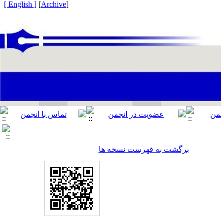
[ English ]
]
Archive
[
برگشت به فهرست نسخه ها