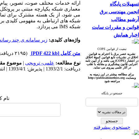
ارائه خدمات مختلف صوت، تصویر، پیام
تسهیلات پایگاه
معماری شبکه یکپارچه مبتنی بر پروتکل 
انجمن مهندسی برق
می شود، از یک هسته مشترک برای تمام
آرشیو مطالب
شبکه های ارتباطی به مفهومی کلیدی بر
شبکه
IMS
می پردازد
.
قوانین و مقررات سایت
اخبار همایش
واژه‌های کلیدی:
زیر سامانه ی چند رسانه ای 
تبعیت از قوانین COPE
متن کامل
[PDF 422 kb]
(۲۱۹۵ دریافت)
نشریه عصر برق با احترام به قوانین
اخلاق در نشریات تابع قوانین کمیتۀ اخلاق
در انتشار (COPE) می باشد و از آیین نامه
نوع مطالعه:
علمی- ترویجی
|
موضوع مقا
اجرایی قانون پیشگیری و مقابله با تقلب
در آثار علمی پیروی می نماید.
دریافت: 1393/2/1 | پذیرش: 1393/4/1 | انتشار: 1393/6/1
برای مطالعه بیشتر در این زمینه به
وبسایت http://publicationet
hics.org
مراجعه شود
جستجو در پایگاه
نام ک
جستجوی پیشرفته