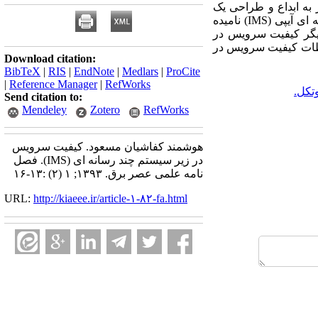
به ابداع و طراحی یک
 ای آیپی
(IMS)
نامیده
یگر کیفیت سرویس در
حظات کیفیت سرویس در
Download citation:
BibTeX
|
RIS
|
EndNote
|
Medlars
|
ProCite
|
Reference Manager
|
RefWorks
تکل.
Send citation to:
Mendeley
Zotero
RefWorks
هوشمند کفاشیان مسعود. کیفیت سرویس
در زیر سیستم چند رسانه ای (IMS). فصل
نامه علمی عصر برق. ۱۳۹۳; ۱ (۲) :۱۳-۱۶
URL:
http://kiaeee.ir/article-۱-۸۲-fa.html