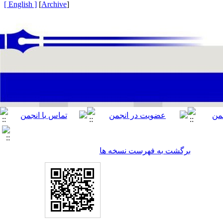
[ English ]
]
Archive
[
برگشت به فهرست نسخه ها