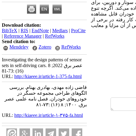
 سونار و دوربین، برای
 می‌کند. اگرچه تنوع
 خودران قابل مشاهده
 کار رفته در برخی از
Download citation:
از آن مزایا و معایب
BibTeX
|
RIS
|
EndNote
|
Medlars
|
ProCite
|
Reference Manager
|
RefWorks
Send citation to:
Mendeley
Zotero
RefWorks
Investigating the design patterns of sensor
sets in self-driving cars. عصر برق 2022; 8
(16) :73-81
URL:
http://kiaeee.ir/article-1-375-fa.html
قاضی زاده مهدی، بهادری بهنام. بررسی
الگوهای طراحی مجموعه حسگر در
خودروهای خودران. فصل نامه علمی عصر
برق. ۱۴۰۰; ۸ (۱۶) :۷۳-۸۱
URL:
http://kiaeee.ir/article-۱-۳۷۵-fa.html