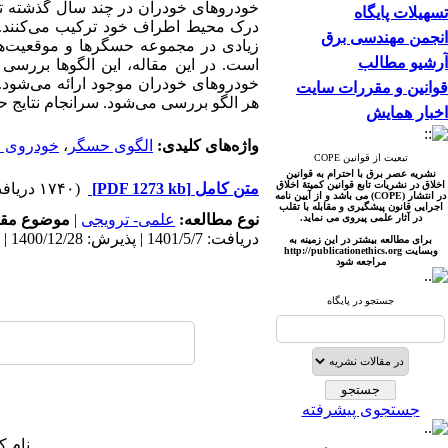
خودروهای خودران در چند سال گذشته توسعه
تسهیلات پایگاه
درک محیط اطراف خود ترکیب می‌کنند. 
انجمن مهندسی برق
زیادی در مجموعه حسگرها و موقعیت‌ها
آرشیو مطالب
است. در این مقاله، این الگوها بررسی 
خودروهای خودران موجود ارائه می‌شود
قوانین و مقررات سایت
هر الگو بررسی می‌شود. سرانجام نتایج ح
اخبار همایش
واژه‌های کلیدی:
الگوی حسگر
،
خودروی خ
تبعیت از قوانین COPE
نشریه عصر برق با احترام به قوانین
اخلاق در نشریات تابع قوانین کمیتۀ اخلاق
متن کامل
[PDF 1273 kb]
(۱۷۴۰ دریافت)
در انتشار (COPE) می باشد و از آیین نامه
اجرایی قانون پیشگیری و مقابله با تقلب
نوع مطالعه:
علمی- ترویجی
|
موضوع مقا
در آثار علمی پیروی می نماید.
دریافت: 1401/5/7 | پذیرش: 1400/12/28 | انتشار: 1400/12/28
برای مطالعه بیشتر در این زمینه به
وبسایت http://publicationet
hics.org
مراجعه شود
جستجو در پایگاه
جستجوی پیشرفته
نام ک