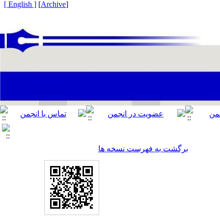
[ English ]
]
Archive
[
برگشت به فهرست نسخه ها