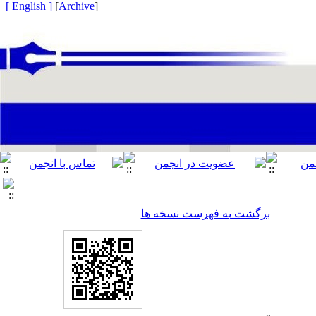
[ English ]
]
Archive
[
برگشت به فهرست نسخه ها