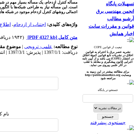
مسأله کنترل ازدحام، یک مسأله بسیار مهم در شبکه‌
تسهیلات پایگاه
است. این مسأله نیاز به طراحی شبکه‌ها با الگو
انجمن مهندسی برق
اجمالی روشهای کنترل ازدحام موجود در شبکه های 
آرشیو مطالب
واژه‌های کلیدی:
اجتناب از ازدحام
،
اطلاع
قوانین و مقررات سایت
اخبار همایش
متن کامل
[PDF 4327 kb]
(۱۹۴۲ دریافت)
نوع مطالعه:
علمی- ترویجی
|
موضوع مقا
تبعیت از قوانین COPE
دریافت: 1397/1/1 | پذیرش: 1397/3/1 | انتشار: 1397/7/1
نشریه عصر برق با احترام به قوانین
اخلاق در نشریات تابع قوانین کمیتۀ اخلاق
در انتشار (COPE) می باشد و از آیین نامه
اجرایی قانون پیشگیری و مقابله با تقلب
در آثار علمی پیروی می نماید.
برای مطالعه بیشتر در این زمینه به
وبسایت http://publicationet
hics.org
مراجعه شود
جستجو در پایگاه
نام ک
جستجوی پیشرفته