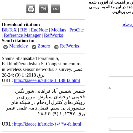
گر، بر اهمیت آن افزوده شده
هد.در این مقاله به بررسی
می پردازیم.
دحام
Download citation:
BibTeX
|
RIS
|
EndNote
|
Medlars
|
ProCite
|
Reference Manager
|
RefWorks
Send citation to:
Mendeley
Zotero
RefWorks
Shams Shamsabad Farahani S,
FakhimiDerakhshan S. Congestion control
in wireless sensor networks: a survey. عصر
برق 2018; 1 (9) :24-28
URL:
http://kiaeee.ir/article-1-138-fa.html
شمس شمس آباد فراهانی شورانگیز،
فخیمی درخشان سیاوش. مروری بر
رویکردهای کنترل ازدحام در شبکه های
سنسوری بی سیم. فصل نامه علمی عصر
برق. ۱۳۹۷; ۱ (۹) :۲۴-۲۸
URL:
http://kiaeee.ir/article-۱-۱۳۸-fa.html