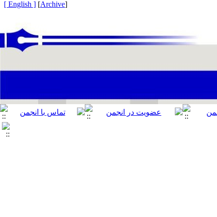
[ English ]
]
Archive
[