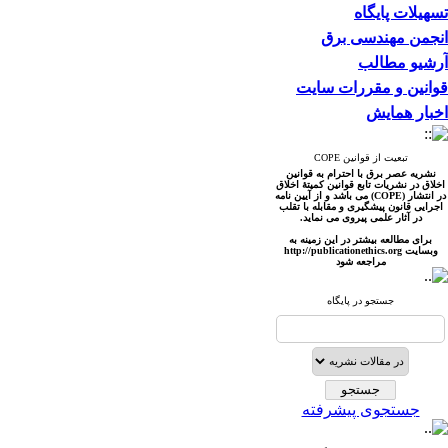
تسهیلات پایگاه
انجمن مهندسی برق
آرشیو مطالب
قوانین و مقررات سایت
اخبار همایش
تبعیت از قوانین COPE
نشریه عصر برق با احترام به قوانین
اخلاق در نشریات تابع قوانین کمیتۀ اخلاق
در انتشار (COPE) می باشد و از آیین نامه
اجرایی قانون پیشگیری و مقابله با تقلب
در آثار علمی پیروی می نماید.
برای مطالعه بیشتر در این زمینه به
وبسایت http://publicationet
hics.org
مراجعه شود
جستجو در پایگاه
جستجوی پیشرفته