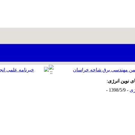
 نوین انرژی
:
ژی
- 1398/5/9 -