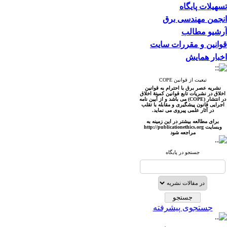
تسهیلات پایگاه
انجمن مهندسی برق
آرشیو مطالب
قوانین و مقررات سایت
اخبار همایش
تبعیت از قوانین COPE
نشریه عصر برق با احترام به قوانین
اخلاق در نشریات تابع قوانین کمیتۀ اخلاق
در انتشار (COPE) می باشد و از آیین نامه
اجرایی قانون پیشگیری و مقابله با تقلب
در آثار علمی پیروی می نماید.
برای مطالعه بیشتر در این زمینه به
وبسایت http://publicationet
hics.org
مراجعه شود
جستجو در پایگاه
جستجوی پیشرفته