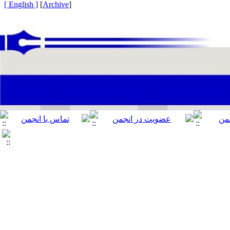
[ English ]
]
Archive
[