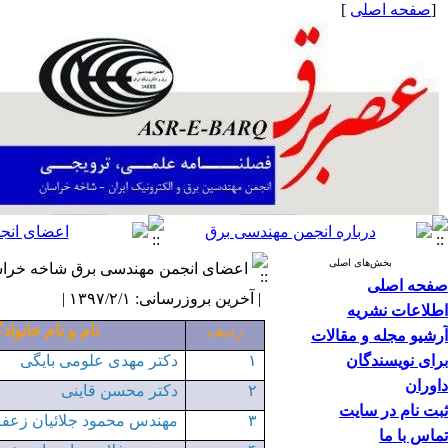
[
صفحه اصلی
]
بخش‌های اصلی
اعضای انجمن مهندسی برق شاخه خرا
صفحه اصلی
| آخرین بروزرسانی: ۱۳۹۷/۲/۱ |
اطلاعات نشریه
ردیف
نام و نام خانواد
آرشیو مجله و مقالات
برای نویسندگان
۱
دکتر مهدی علومی بایگی
داوران
۲
دکتر محسن قاینی
ثبت نام در سایت
۳
مهندس محمود جلائیان زعفر
تماس با ما