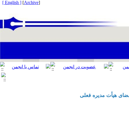
[ English ]
]
Archive
[
ضای هیأت مدیره
فعلی