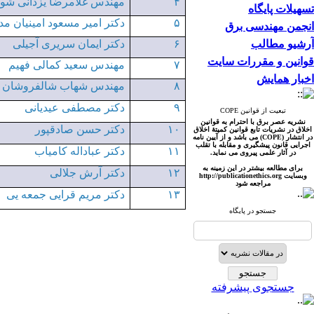
۴
مهندس غلامرضا یزدانی شوا
تسهیلات پایگاه
۵
دکتر امیر مسعود امینیان 
انجمن مهندسی برق
آرشیو مطالب
۶
دکتر ایمان سریری آجیلی
قوانین و مقررات سایت
۷
مهندس سعید کمالی فهیم
اخبار همایش
۸
مهندس شهاب شالفروشان
۹
دکتر مصطفی عیدیانی
تبعیت از قوانین COPE
نشریه عصر برق با احترام به قوانین
۱۰
دکتر حسن صادقپور
اخلاق در نشریات تابع قوانین کمیتۀ اخلاق
در انتشار (COPE) می باشد و از آیین نامه
اجرایی قانون پیشگیری و مقابله با تقلب
۱۱
دکتر عباداله کامیاب
در آثار علمی پیروی می نماید.
برای مطالعه بیشتر در این زمینه به
۱۲
دکتر آرش جلالی
وبسایت http://publicationet
hics.org
مراجعه شود
۱۳
دکتر مریم قرایی جمعه یی
جستجو در پایگاه
جستجوی پیشرفته