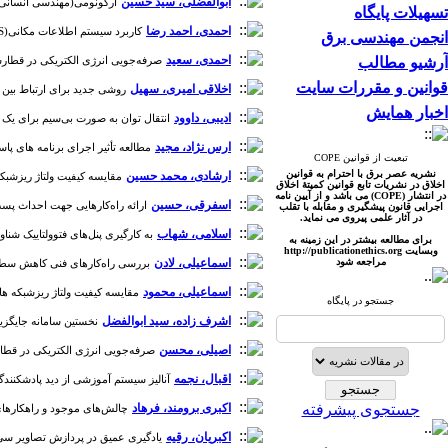
ابوالفضلی، سید حسین
ارگونومی(مهندسی انسانی) وآنت
تسهیلات پایگاه
احمدی، احمد رضا
کاربرد سیستم اطلاعات مکانی(WebGIS) در سیستم تعمیر و نگهداری پیشگیرانه تجهیزات شبکه توزیع برق (PM ) [دوره 1، شماره 3]
انجمن مهندسی برق
احمدی، سعید
آرشیو مطالب
صرفه‌جویی انرژی الکتریکی در قطارشهری
قوانین و مقررات سایت
اخلاقی امیری، سهیل
روشی جدید برای ارتباط بین انس
اخبار همایش
ادیبی، داوود
انتقال توان به صورت بی‌سیم برای یک کاشت
ارس نژاد، مجید
مطالعه تأثیر اجرای برنامه های پاسخگوی
تبعیت از قوانین COPE
نشریه عصر برق با احترام به قوانین
ارشادی، محمد حسین
مقایسه کیفیت ولتاژ ریزشبکه های DC به ازای دو رویکرد کنترل ثانویه متمرکز و توزیع شد
اخلاق در نشریات تابع قوانین کمیتۀ اخلاق
در انتشار (COPE) می باشد و از آیین نامه
اسفرقی، حسین
ارائه راه‌کارهایی جهت احداث پست‌ه
اجرایی قانون پیشگیری و مقابله با تقلب
در آثار علمی پیروی می نماید.
اسلامی، شهاب
به کارگیری پنل‌های فتوولتاییک شناور بر 
برای مطالعه بیشتر در این زمینه به
وبسایت http://publicationet
hics.org
مراجعه شود
اسماعیلی، لادن
بررسی راه‌کارهای فنی کاهش سطح پرتوگ
اسماعیلی، محمود
مقایسه کیفیت ولتاژ ریزشبکه های DC به ازای دو رویکرد کنترل ثانویه متمرکز و توزیع شده [دوره 3، ش
جستجو در پایگاه
اشرف زاده، سید ابوالفضل
نخستین سامانه جایگزینی سیم های شبکه هوایی20کیلوولت بدو
اصیلی، محسن
صرفه‌جویی انرژی الکتریکی در قطارشهر
اقبال، نجمه
آنالیز سیستم آموزشی از دید پادشکنندگی [دوره 2
جستجوی پیشرفته
اکبری برومند، فرهاد
چالش‌های موجود و راهکارهای ارا
اکبریان، رقیه
یادگیری عمیق در پردازش تصاویر سی‌تی‌اسکن 