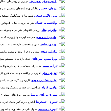
بخشی جعفرآبادی، رضا
مروری بر روش‌های آشکارسازی
برزوئی، حسین
بکارگیری قابلیت‌های سیستم اندازه‌گیری، حفاظت و کنترل گسترد
بنی اردلانی، صبحی
شبیه سازی سیگنالینگ سوئیچ های دیج
بوالحسنی، احسان
طراحی و پیاده سازی امولاتور شناور
بهادری، بهنام
بررسی الگوهای طراحی مجموعه حسگر در خو
بهاری زاده، مهدی
مقایسه کیفیت ولتاژ ریزشبکه های DC به ازای دو رویکرد کنترل ثانویه متمرکز و توزیع شده [دوره 3، شما
بهزادی، صادق
تعیین موقعیت و ظرفیت بهینه منابع تولی
بیگدلی، مهدی
تدوین نرم‌افزار پایش وضعیت ترانسفورماتور به 
پوریا منش، امیر هادی
حذف بازتاب در سیستم صوتی سخنران
تاران، سمیه
مخاطرات شبکه‌های قدرت از طوفان ژئومغنا
توفیقی، علی
آنالیز فنی و اقتصادی سیستم فتوولتائیک متصل به شبکه با استفاده از نرم ا
توکلی افشاری، مهدی
کاربرد رویتگرها در عملیات پزشکی
تهامی، فرزاد
طراحی و ساخت موتورسنکرون مغناطیس دائم (PMSM) با بازده بالا و نوسان گشتاور کم برای استفاده در
تیموری برآبادی، پریسا
بررسی روش‌های استخراج پیک R در سیگنال ECG [دوره 9، ش
تیموری، حمیدرضا
آنالیز پایداری گذرا شبکه قدرت در حضو
تیموری، مسعود
اصول طراحی سنسورهای تصویر برای استفا