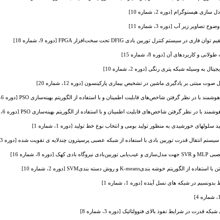
هیستوگرام [دوره 2، شماره 10]
ویر زیر آب [دوره 3، شماره 11]
یستم کنترل توربین بادی DFIG تحت سخت‌افزار FPGA [دوره 9، شماره 18]
 و کاربردهای آن [دوره 8، شماره 15]
به وسیله شبکه پتری رنگی [دوره 2، شماره 10]
 مبتنی بر یادگیری ماشین در تشخیص بیماری پارکینسون [دوره 12، شماره 20]
 در نظر گرفتن شاخص‌های قابلیت اطمینان و با استفاده از الگوریتم بهینه‌سازی PSO [دوره 6، شماره 12]
در نظر گرفتن شاخص‌های قابلیت اطمینان و با استفاده از الگوریتم بهینه‌سازی PSO [دوره 6، شماره 12]
ولهای خورشیدی به منظور تولید بومی و انتخاب نوع خط تولید [دوره 1، شماره 1]
تم انتقال قدرت توربین بادی با استفاده از شبکه عصبی پرسپترون چندلایه ی تقویت شده [دوره 3، شماره 11]
ک [دوره 8، شماره 16]
ریتم خوشه بندیK-means و روش دسته بندیSVM [دوره 2، شماره 10]
سیم در شبکه های نسل آینده [دوره 1، شماره 1]
که قدرت در شرایط نفوذ بالای فتوولتائیک [دوره 3، شماره 8]