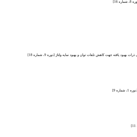
 16]
ود یافته جهت کاهش تلفات توان و بهبود نمایه ولتاژ [دوره 9، شماره 18]