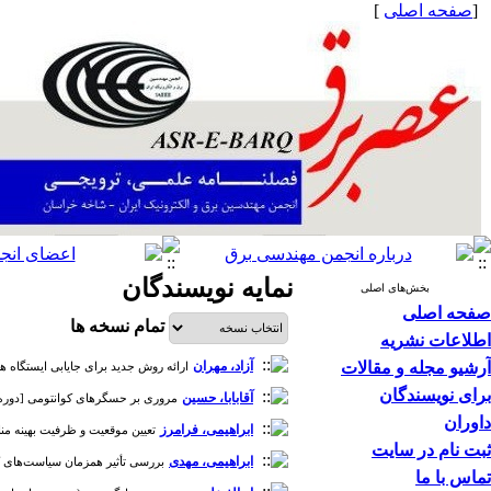
[
صفحه اصلی
]
نمایه نویسندگان
بخش‌های اصلی
صفحه اصلی
تمام نسخه ها
اطلاعات نشریه
آرشیو مجله و مقالات
آزاد، مهران
ارائه روش جدید برای جایابی ایستگاه های شا
برای نویسندگان
آقابابا، حسین
مروری بر حسگرهای کوانتومی [دوره 7، شماره 14
داوران
ابراهیمی، فرامرز
تعیین موقعیت و ظرفیت بهینه منابع 
ثبت نام در سایت
ابراهیمی، مهدی
بررسی تأثیر همزمان سیاست‌های کاهش
تماس با ما