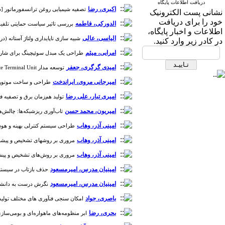
دریافت اطلاعات پایگاه
اکبری، رضا
تصفیه شیمیایی روغن ترانسفورماتور [دوره 1، شما
نشانی پست الکترونیک
خود را برای دریافت
الدورکی، فاطمه
بررسی تاثیر سیاست حمایتی تلفیقی بر 
اطلاعات و اخبار پایگاه،
الیاسی، عالی
شبیه سازی ناپایداری ولتاژ آستانه (دریفت) در ترانزیستورهای ا
در کادر زیر وارد کنید.
امرایی، میثم
طراحی یک مبدل سوئیچینگ برای شارژ گام به
امیدی گرگری، جعفر
توسعه مدار Remote Terminal Unit و ارسال بی‌سیم امن اطلاعات [دوره 7، شماره 13]
امیرجانی مروی، ایراندخت
طراحی و ساخت موتورسنکرون مغناطیس دائم (PMSM) با بازده بال
امیری تبار، علی رضا
تولید هم‌زمان برق و تصفیه فاضلاب [
امیریون، محمد حسن
تاب‌آوری ریز‌شبکه‌ها: چالش‌‌ها، م
امینی آذر، وهاب
طراحی سیستم کنترلی بهینه و هوشمند برای یک روبات 3 درجه آزادی و کاربرد آن در توانبخشی ا
امینی آذر، وهاب
مروری بر روشهای تشخیص و پیشبینی هوشمند بیماری کووید – 19 با استفاده ا
امینی آذر، وهاب
مروری بر روش‌های تشخیص و پیش‌بینی ب
امینیان مدرس، امیرمسعود
حذف بازتاب در سیستم صوتی 
امینیان مدرس، امیرمسعود
نگرش درست به دانشگاه و 
باصری، جواد
امکان سنجی فنآوری های مختلف تولید سلول
بحری، رضا
ابر منظومه‌های ماهواره‌ای و بومی‌سازی مدل