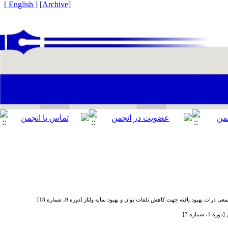
[ English ]
]
Archive
[
 بهبود یافته جهت کاهش تلفات توان و بهبود نمایه ولتاژ [دوره 9، شماره 18]
ماره 3]