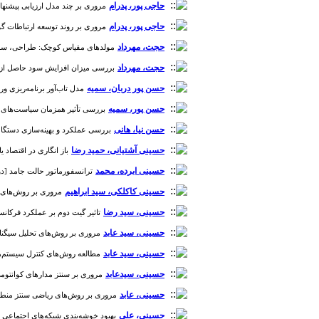
حاجی پور، پدرام
مروری بر چند مدل ارزیابی پیشنهادی بر
حاجی پور، پدرام
مروری بر روند توسعه ارتباطات گوشی‌ها
حجت، مهرداد
مولدهای مقیاس کوچک: طراحی، سرمایه گذا
حجت، مهرداد
بررسی میزان افزایش سود حاصل از تبادل ا
حسن پور دربان، سمیه
مدل تاب‌آور برنامه‌ریزی ور
حسن پور، سمیه
بررسی تأثیر همزمان سیاست‌های کاهش
حسن نیا، هانی
بررسی عملکرد و بهینه‌سازی دستگاه همگن
حسینی آشتیانی، حمید رضا
باز انگاری در اقتصاد یا
حسینی ابرده، محمد
ترانسفورماتور حالت جامد [دوره 1، شمار
حسینی کاکلکی، سید ابراهیم
مروری بر روش‌های مخت
حسینی، سید رضا
تاثیر گیت دوم بر عملکرد فرکانس بالای ترانزیس
حسینی، سید عابد
مروری بر روش‌های تحلیل سیگنال صو
حسینی، سید عابد
مطالعه روش‌های کنترل سیستم‌های مبت
حسینی، سیدعابد
مروری بر سنتز مدارهای کوانتومی با اس
حسینی، عابد
مروری بر روش‌های ریاضی سنتز منطقی مداره
حسینی، علی
بهبود خوشه‌بندی شبکه‌های اجتماعی با ال