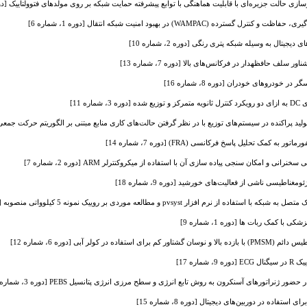
 حالت جزیره‌ای با قابلیت هماهنگی با توابع پیشرفته حمایت شبکه بر روی مولدهای فتوولتاییک [دوره 8، شماره
ه (WAMPAC) در بهبود امنیت شبکه انتقال [دوره 1، شماره 6]
یتال به وسیله شبکه پتری رنگی [دوره 2، شماره 10]
 سلف حافظهدار در فرکانس‌های بالا [دوره 7، شماره 13]
دروهای خودران [دوره 8، شماره 16]
ره 11]
د پراکنده در سیستم‌های توزیع با در نظر گرفتن حالت‌های کاری منابع مبتنی بر الگوریتم حرکت جمعی ذرات بهب
کمک تحلیل پاسخ فرکانسی (FRA) [دوره 7، شماره 14]
ی و امکان سنجی پیاده سازی آن با استفاده از میکروکنترلر ARM [دوره 2، شماره 7]
طیسی ناشی از فعالیت‌های خورشید [دوره 9، شماره 18]
فزار pvsyst و مطالعه موردی بر روییک نمونه 5 کیلوواتی منصوبه [دوره 1، شماره 9]
 با کمک ربات ها [دوره 1، شماره 9]
 کولر آبی [دوره 6، شماره 12]
ماره 17]
ر ژنراتورهای آسنکرون به روش تابع انرژی و سطح مرزی انرژی پتانسیل PEBS [دوره 3، شماره 11]
ده در دوربین‌های دیجیتال [دوره 8، شماره 15]