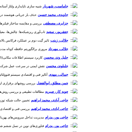
جاماسب، شهریار
شبیه سازی ناپایداری ولتاژ آستانه (دریفت) در ترانزیست
جاویدی، محمد حسین
حذف بار جریانی هوشمند در پست های 
جزایری، مصطفی
بررسی و مقایسه ساختار فیلترهای نوین ت
جعفرپور، سعید
تاب‌آوری ریز‌شبکه‌ها: چالش‌‌ها، معیار‌های
جلالی، زینب
تاثیر گیت دوم بر عملکرد فرکانس بالای ترانزیستور با ت
جلالی، مهرداد
مروری برالگوریتم حافظه کوتاه مدت طولانی
جلیل وند، محسن
کاربرد سیستم اطلاعات مکانی(WebGIS) در سیستم تعمیر و نگهداری پیشگیرانه تجهیزات شبکه توزیع برق (PM ) [دوره 1، شماره 3]
جلیلوند، محسن
نقش ایمنی در سرعت عمل شرکت توزیع بر
جمالی، مهدی
آنالیز فنی و اقتصادی سیستم فتوولتائیک متصل به شبکه با استفاده از نرم 
چمن مطلق، ابوالفضل
بررسی روشهای برقراری ارتباط ب
چوبه کار، صبریه
مطالعات تطبیقی و بررسی روش‌ها و اب
حاجی آبادی، محمد ابراهیم
تخمین حالت شبکه توزیع ب
حاجی ابادی، محمد ابراهیم
بررسی فنی و اقتصادی اثر
حاجی پور، پدرام
مدیریت تداخل سرویس‌های پهن‌باند ماه
حاجی پور، پدرام
فناوری­‌های نوین در نسل ششم شبکه‌ های 