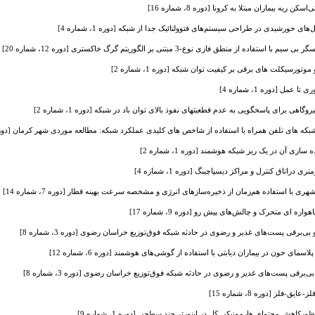
ه بیماران مبتلا به کرونا [دوره 8، شماره 16]
ی خورشیدی در طراحی سیستم‌های فتوولتائیک جدا از شبکه [دوره 1، شماره 4]
 منطق فازی نوع-3 مبتنی بر الگوریتم گرگ خاکستری [دوره 12، شماره 20]
ورسیکلت های برقی بر کیفیت توان شبکه [دوره 1، شماره 2]
ل [دوره 1، شماره 4]
گاهی برای پاسخگویی به عدم قطعیتهای نفوذ بالای توان باد در شبکه [دوره 1، شماره 2]
ه های تلفن همراه با استفاده از شاخص های کلیدی عملکرد شبکه: مطالعه موردی شهر کرمان [دوره 3، شماره 1
ازی آن در یک ریز شبکه هوشمند [دوره 1، شماره 2]
راتاق کنترل و مراکز دیسپاچینگ [دوره 1، شماره 4]
 با استفاده هم‌زمان از ذخیره‌سازهای انرژی و مشخصه سرعت بهینه قطار [دوره 7، شماره 14]
 ‌ای متحرک و چالش‌های پیش رو [دوره 9، شماره 17]
ی‌برقی پست‌های غدیر و رضوی در حادثه شبکه فوق‌توزیع خراسان رضوی [دوره 3، شماره 8]
مای خون در بیماران دیابتی با استفاده از گوشی‌های هوشمند [دوره 6، شماره 12]
برقی پست‌های غدیر و رضوی در حادثه شبکه فوق‌توزیع خراسان رضوی [دوره 3، شماره 8]
-فلز [دوره 8، شماره 15]
رکاهش محتوای هارمونیکی کل در اینورتر چند سطحی [دوره 1، شماره 9]