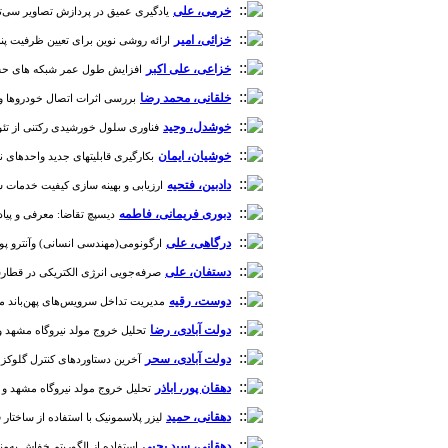
خرمی، علی
یادگیری عمیق در پردازش تصاویر سی‌تی‌اسکن ری
خزائی، امیر
ارائه روشی نوین برای تعیین ظرفیت پنل‌ها
خزاعی، علی اکبر
افزایش طول عمر شبکه های حسگر بی سیم با استفاده از
خلقانی، محمد رضا
بررسی اثرات اتصال خودروها و موت
خوشدل، وحید
فناوری سلول خورشیدی رکتنی از تئوری تا عم
خوشیان، ایمان
بکارگیری قابلیتهای جدید واحدهای نیرو
دادبین، فتحیه
ارزیابی و بهینه سازی کیفیت خدمات شبک
دبوری فریمانی، فاطمه
دیسپچ تقاضا: معرفی و پیاده س
درگاهی، علی
ارگونومی(مهندسی انسانی) وآنترو پومتری د
دستفان، علی
صرفه‌جویی انرژی الکتریکی در قطارشهری
دوست، رقیه
مدیریت تداخل سرویس‌های پهن‌باند ماهواره
دولت آبادی، رضا
تحلیل خروج مولد نیروگاه مشهد و ب
دولت آبادی، سحر
آخرین دستاوردهای کنترل گلوکز پلاس
دهقان پور، اباذر
تحلیل خروج مولد نیروگاه مشهد و بی‌
دهقانی، حمید
لیزر پلاسمونیک با استفاده از ساختار فلز-عایق
دهقانی، سید یحیی
استفاده از الگوریتم خفاش به‌منظو