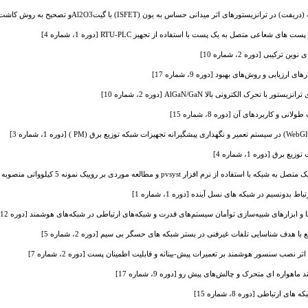
ورهای اثر میدانی حساس به یون (ISFET) با گیتAl2O3و تصحیح به روش کاشت یون [دوره 7، شماره 13]
شعاعی متصل به یک پست با استفاده از تجهیز RTU-PLC [دوره 1، شماره 4]
رکیبی [دوره 2، شماره 10]
 ارزیابی و روش‌های بهبود [دوره 9، شماره 17]
حرک الکترونی بالا AlGaN/GaN [دوره 2، شماره 10]
 و کاربردهای آن [دوره 8، شماره 15]
ق [دوره 1، شماره 4]
افزار pvsyst و مطالعه موردی بر روییک نمونه 5 کیلوواتی منصوبه [دوره 1، شماره 9]
دونسیم در شبکه های نسل آینده [دوره 1، شماره 1]
زارهای شبیه‌سازی توأمان سیستم‌های قدرت و شبکه‌های ارتباطی در شبکه‌های هوشمند [دوره 12، شماره 20]
ا هدف شناسایی تلفات غیرفنی در بستر شبکه های حسگر بی سیم [دوره 2، شماره 5]
 نصب سنسور هوشمند بر تعمیرات پیش-بینانه و قابلیت اطمینان پست [دوره 2، شماره 7]
واره ‌ای متحرک و چالش‌های پیش رو [دوره 9، شماره 17]
ارتباطی [دوره 8، شماره 15]