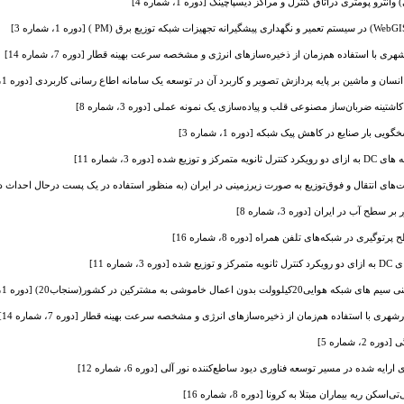
رو پومتری دراتاق کنترل و مراکز دیسپاچینگ [دوره 1، شماره 4]
 با استفاده هم‌زمان از ذخیره‌سازهای انرژی و مشخصه سرعت بهینه قطار [دوره 7، شماره 14]
ان و ماشین بر پایه پردازش تصویر و کاربرد آن در توسعه یک سامانه اطاع رسانی کاربردی [دوره 1، شماره 1]
ینه ضربان‌ساز مصنوعی قلب و پیاده‌سازی یک نمونه عملی [دوره 3، شماره 8]
ی بار صنایع در کاهش پیک شبکه [دوره 1، شماره 3]
ه [دوره 3، شماره 11]
ای انتقال و فوق‌‌توزیع به صورت زیرزمینی در ایران (به منظور استفاده در یک پست درحال احداث در شهر مشه
سطح آب در ایران [دوره 3، شماره 8]
یری در شبکه‌های تلفن همراه [دوره 8، شماره 16]
ماره 11]
ن اعمال خاموشی به مشترکین در کشور(سنجاب20) [دوره 1، شماره 3]
ی با استفاده هم‌زمان از ذخیره‌سازهای انرژی و مشخصه سرعت بهینه قطار [دوره 7، شماره 14]
، شماره 5]
یه شده در مسیر توسعه فناوری دیود ساطع‌کننده نور آلی [دوره 6، شماره 12]
ریه بیماران مبتلا به کرونا [دوره 8، شماره 16]