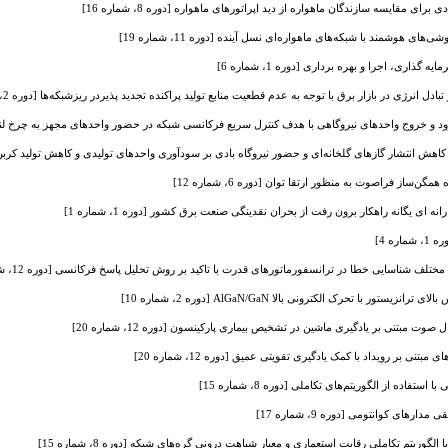
ای مقایسه سازندگان ماهواره از دید اپراتورهای ماهواره [دوره 8، شماره 16]
ی هوشمند با شبکه‌های ماهواره‌ای نسل آینده [دوره 11، شماره 19]
ری، اجرا و بهره برداری [دوره 1، شماره 6]
نرژی در بازار برق با توجه به عدم قطعیت منابع تولید پراکنده تجدید پذیردر ریزشبکه‌ها [دوره 2، شماره 5]
ود و خروج واحدهای نیروگاهی با هدف کنترل سریع فرکانسی شبکه در حضور واحدهای مجهز به چرخ لنگر [دوره 1،
 انتشار گازهای گلخانه‌ای و حضور نیروگاه بادی بر سودآوری واحدهای تولیدی و کاهش تولید کربن [دوره 1، ش
‌ساز فراصوت به منظور ارتقا توان [دوره 6، شماره 12]
رانه ای یگانه راهکار برون رفت از بحران نقدینگی صنعت برق کشور [دوره 1، شماره 1]
ه 4]
لف شناسایی خطا در ترانسفورماتورهای قدرت با تاکید بر روش تحلیل پاسخ فرکانسی [دوره 12، شماره 20]
تور با تحرک الکترونی بالا AlGaN/GaN [دوره 2، شماره 10]
ت مبتنی بر یادگیری ماشین در تشخیص بیماری پارکینسون [دوره 12، شماره 20]
نی بر رویداد با کمک یادگیری تقویتی عمیق [دوره 12، شماره 20]
تفاده از الگوریتم‌های تکاملی [دوره 8، شماره 15]
ای کوانتومی [دوره 9، شماره 17]
گوریتم تکاملی رقابت استعماری و معیار شباهت درونی گره‌های شبکه [دوره 8، شماره 15]