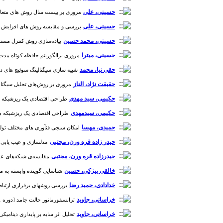
حسینی، علی
مروری بر بیست سال روش های متعادل سازی 
حسینی، علی
بررسی و مقایسه روش های افزایش وضوح تصا
حسینی، محمد حسین
پیاده‌سازی روش کنترل مستقیم توان فازی در س
حسینی، میترا
مروری برالگوریتم حافظه کوتاه مدت طولانی
حقی نیا، محمد
شبیه سازی سیگنالینگ سوئیچ های دیجیتال 
حقیقت نژاد، الناز
مروری بر روش‌های تحلیل سیگنال صوت
حکیمی، سید مهدی
طراحی اقتصادی یک ریزشبکه هوشمند با
حکیمی، سیدمهدی
طراحی اقتصادی یک ریزشبکه هوشمند با 
حمیدی، مهسا
امکان سنجی فنآوری های مختلف تولید سل
حیدر زاده قره ورن، مجتبی
مدلسازی و عیب یابی سیس
حیدرزاده قره ورن، مجتبی
مقایسه‌ی شبکه‌های عصبی MLP و SVR جهت مدل‌سازی و عیب‌یابی توربین‌بادی نیروگاه بادی که
خالقی بیزکی، حسین
شناسایی گوینده وابسته به متن با استفاده از الگو
خدادادی، حمید رضا
بررسی روشهای برقراری ارتباط بدون
خراسانی، جاوید
ترانسفورماتور حالت جامد [دوره 1، شماره 4]
خراسانی، جاوید
تحلیل اثر سایه بر پایداری دینامیکی شب