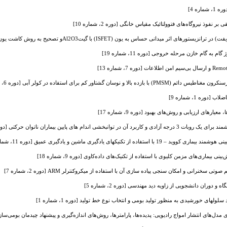
ره 4]
نفوذ نیروگاه‌های فتوولتائیک مقیاس خانگی [دوره 2، شماره 10]
ثر میدانی حساس به یون (ISFET) با گیتAl2O3و تصحیح به روش کاشت یون [دوره 7، شماره 13]
 گام خازن مرحله خروجی [دوره 11، شماره 19]
ا و نوسان گشتاور کم برای استفاده در کولر آبی [دوره 6، شماره 12]
دوره 1، شماره 9]
عیار‌های ارزیابی و روش‌های بهبود [دوره 9، شماره 17]
ندام های پایین بیماران ناتوان حرکتی [دوره 7، شماره 13]
ز تکنیکهای یادگیری ماشین و یادگیری عمیق [دوره 11، شماره 19]
یماری‌های مزمن کلیوی با استفاده از تکنیک‌های داده‌کاوی [دوره 9، شماره 18]
سخنرانی و امکان سنجی پیاده سازی آن با استفاده از میکروکنترلر ARM [دوره 2، شماره 7]
دوران دانشجویی از زاویه دید مهندسی [دوره 2، شماره 5]
های خورشیدی به منظور تولید بومی و انتخاب نوع خط تولید [دوره 1، شماره 1]
‌های انتشار امواج رادیویی: پدیده‌ها، پارامترها، روش‌های اندازه‌گیری و پیشنهاد چیدمان بومی‌سازی مدل‌ها [